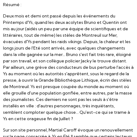
Résumé :
Deux mois et demi ont passé depuis les événements du
Printemps d'Ys, quand les deux acolytes Bruno et Quentin ont
mis au jour (aidés un peu par une équipe de scientifiques et de
littéraires, tout de même) les stèles de Montreuil sur Mer,
évacuées d'Ys pendant les raids vikings. Depuis, la chaleur et les
longs jours de l'Eté sont arrivés, avec quelques changements
dans la ville gagnée sur la mer... Bruno s'est fait très rare, éloigné
par son travail, et son collègue policier Jacky le trouve distant.
Par ailleurs, une grève des conducteurs de bus perturbe l'accès à
Ys au moment où les autorités s'apprêtent, sous le regard de la
presse, à ouvrir la Grande Bibliothèque Lithique, écrin des stèles
de Montreuil. Ys est presque coupée du monde au moment où
elle grouille d'une population gonflée, entre autres, par la masse
des journalistes. Ces derniers ne sont pas les seuls à s'être
installés en ville : d'autres personnages, très inquiétants,
semblent comploter quelque chose... Qu'est-ce qui se trame à
Ys en cette orageuse fin de Juillet ?
Sur son site personnel, Martial Caroff évoque un renouvellement
sur la page consacrée à
Ys en Eté
. Il semble que certains lecteurs