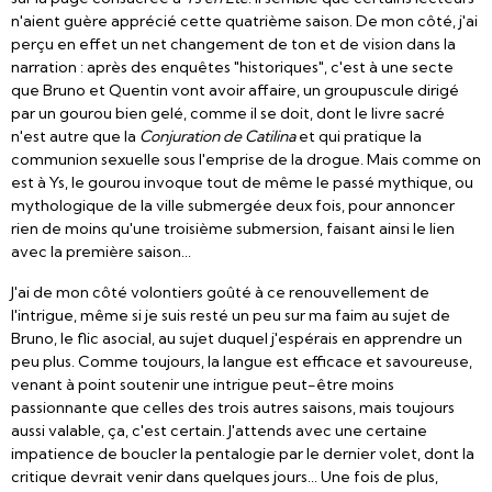
n'aient guère apprécié cette quatrième saison. De mon côté, j'ai
perçu en effet un net changement de ton et de vision dans la
narration : après des enquêtes "historiques", c'est à une secte
que Bruno et Quentin vont avoir affaire, un groupuscule dirigé
par un gourou bien gelé, comme il se doit, dont le livre sacré
n'est autre que la
Conjuration de Catilina
et qui pratique la
communion sexuelle sous l'emprise de la drogue. Mais comme on
est à Ys, le gourou invoque tout de même le passé mythique, ou
mythologique de la ville submergée deux fois, pour annoncer
rien de moins qu'une troisième submersion, faisant ainsi le lien
avec la première saison...
J'ai de mon côté volontiers goûté à ce renouvellement de
l'intrigue, même si je suis resté un peu sur ma faim au sujet de
Bruno, le flic asocial, au sujet duquel j'espérais en apprendre un
peu plus. Comme toujours, la langue est efficace et savoureuse,
venant à point soutenir une intrigue peut-être moins
passionnante que celles des trois autres saisons, mais toujours
aussi valable, ça, c'est certain. J'attends avec une certaine
impatience de boucler la pentalogie par le dernier volet, dont la
critique devrait venir dans quelques jours... Une fois de plus,