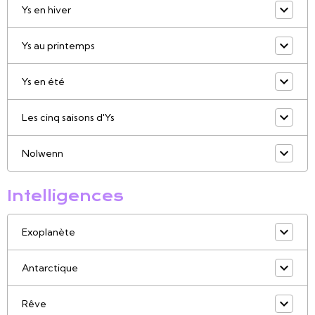
Ys en hiver
Ys au printemps
Ys en été
Les cinq saisons d'Ys
Nolwenn
Intelligences
Exoplanète
Antarctique
Rêve