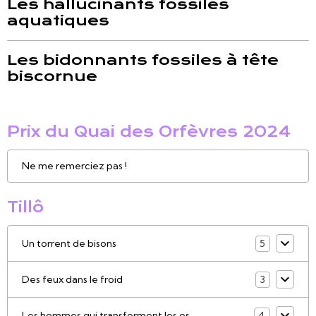
Les hallucinants fossiles
aquatiques
Les bidonnants fossiles à tête
biscornue
Prix du Quai des Orfèvres 2024
Ne me remerciez pas !
Tillô
Un torrent de bisons
5
Des feux dans le froid
3
Les hommes qui transforment les os
4